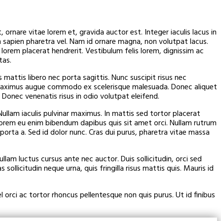
ornare vitae lorem et, gravida auctor est. Integer iaculis lacus in
m sapien pharetra vel. Nam id ornare magna, non volutpat lacus.
orem placerat hendrerit. Vestibulum felis lorem, dignissim ac
tas.
mattis libero nec porta sagittis. Nunc suscipit risus nec
am maximus augue commodo ex scelerisque malesuada. Donec aliquet
i. Donec venenatis risus in odio volutpat eleifend.
ullam iaculis pulvinar maximus. In mattis sed tortor placerat
n lorem eu enim bibendum dapibus quis sit amet orci. Nullam rutrum
a porta a. Sed id dolor nunc. Cras dui purus, pharetra vitae massa
llam luctus cursus ante nec auctor. Duis sollicitudin, orci sed
 sollicitudin neque urna, quis fringilla risus mattis quis. Mauris id
 orci ac tortor rhoncus pellentesque non quis purus. Ut id finibus