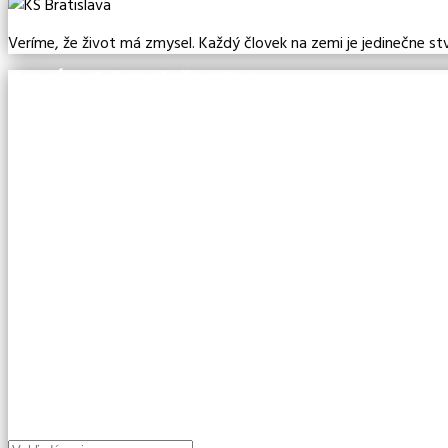
Veríme, že život má zmysel. Každý človek na zemi je jedinečne st
Kresťanské spoločenstvo
R1 Centrum
Rožňavská 1
83104 Bratislava
Č.ú.: SK12 1100 0000 0029 4203 3374
bratislava@milost.sk
Kde nás nájdete