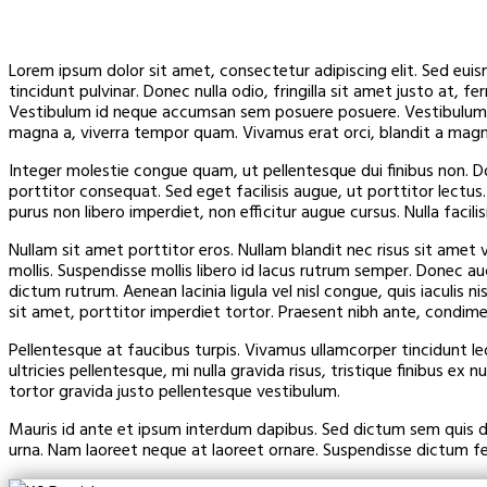
Lorem ipsum dolor sit amet, consectetur adipiscing elit. Sed euism
tincidunt pulvinar. Donec nulla odio, fringilla sit amet justo at
Vestibulum id neque accumsan sem posuere posuere. Vestibulum iac
magna a, viverra tempor quam. Vivamus erat orci, blandit a magna
Integer molestie congue quam, ut pellentesque dui finibus non. Don
porttitor consequat. Sed eget facilisis augue, ut porttitor lec
purus non libero imperdiet, non efficitur augue cursus. Nulla facili
Nullam sit amet porttitor eros. Nullam blandit nec risus sit amet
mollis. Suspendisse mollis libero id lacus rutrum semper. Donec a
dictum rutrum. Aenean lacinia ligula vel nisl congue, quis iaculis n
sit amet, porttitor imperdiet tortor. Praesent nibh ante, condime
Pellentesque at faucibus turpis. Vivamus ullamcorper tincidunt leo 
ultricies pellentesque, mi nulla gravida risus, tristique finibus ex 
tortor gravida justo pellentesque vestibulum.
Mauris id ante et ipsum interdum dapibus. Sed dictum sem quis dign
urna. Nam laoreet neque at laoreet ornare. Suspendisse dictum fel