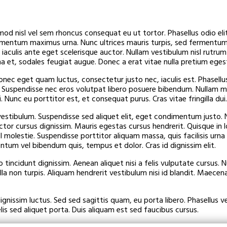
od nisl vel sem rhoncus consequat eu ut tortor. Phasellus odio elit, 
, fermentum maximus urna. Nunc ultrices mauris turpis, sed fermentu
ulis ante eget scelerisque auctor. Nullam vestibulum nisl rutrum l
 et, sodales feugiat augue. Donec a erat vitae nulla pretium eges
ec eget quam luctus, consectetur justo nec, iaculis est. Phasellus 
tus. Suspendisse nec eros volutpat libero posuere bibendum. Null
si. Nunc eu porttitor est, et consequat purus. Cras vitae fringilla du
 vestibulum. Suspendisse sed aliquet elit, eget condimentum justo. N
uctor cursus dignissim. Mauris egestas cursus hendrerit. Quisque i
isl molestie. Suspendisse porttitor aliquam massa, quis facilisis urn
ntum vel bibendum quis, tempus et dolor. Cras id dignissim elit.
tincidunt dignissim. Aenean aliquet nisi a felis vulputate cursus. Nu
nulla non turpis. Aliquam hendrerit vestibulum nisi id blandit. Maecenas
issim luctus. Sed sed sagittis quam, eu porta libero. Phasellus vel
is sed aliquet porta. Duis aliquam est sed faucibus cursus.