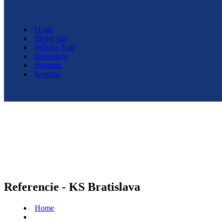
O nás
O nás
Sleduj nás
Sleduj nás
Príbehy ľudí
Príbehy ľudí
Referencie
Referencie
Program
Program
Kontakt
Kontakt
Referencie - KS Bratislava
Home