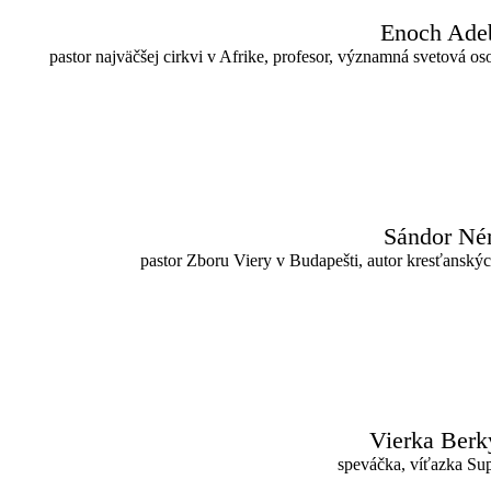
Enoch Ade
pastor najväčšej cirkvi v Afrike, profesor, významná svetová o
Sándor Né
pastor Zboru Viery v Budapešti, autor kresťanský
Vierka Berk
speváčka, víťazka Sup