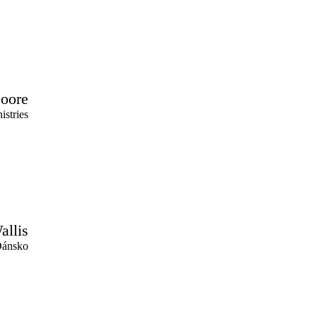
oore
istries
llis
Dánsko