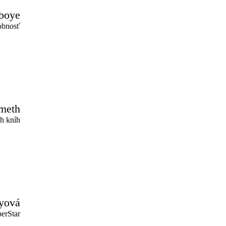
boye
sobnosť
meth
ch kníh
yová
erStar