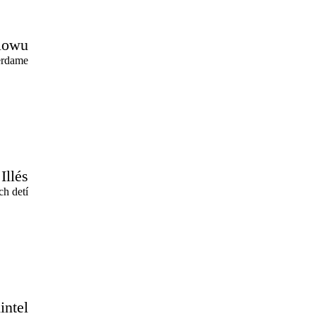
lowu
terdame
Illés
ch detí
intel