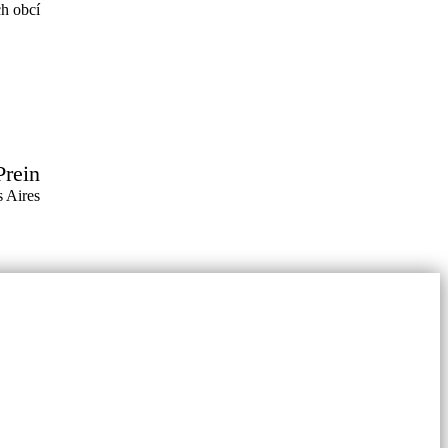
h obcí
Prein
 Aires