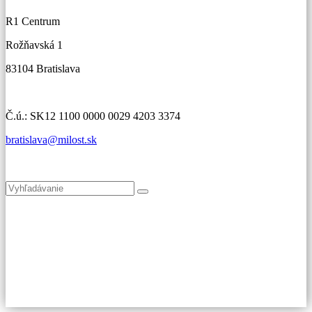
R1 Centrum
Rožňavská 1
83104 Bratislava
Č.ú.: SK12 1100 0000 0029 4203 3374
bratislava@milost.sk
Kde nás nájdete
Copyright © Kresťanské spoločenstvo Bratislava | Vytvoril
run.sk