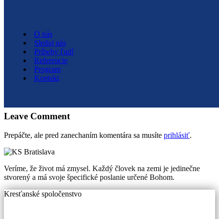
O nás
O nás
Sleduj nás
Sleduj nás
Príbehy ľudí
Príbehy ľudí
Referencie
Referencie
Program
Program
Kontakt
Kontakt
One Time Multiple Day Event
Leave Comment
Prepáčte, ale pred zanechaním komentára sa musíte
prihlásiť
.
Veríme, že život má zmysel. Každý človek na zemi je jedinečne
stvorený a má svoje špecifické poslanie určené Bohom.
Kresťanské spoločenstvo