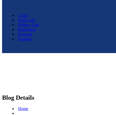
O nás
O nás
Sleduj nás
Sleduj nás
Príbehy ľudí
Príbehy ľudí
Referencie
Referencie
Program
Program
Kontakt
Kontakt
Blog Details
Home